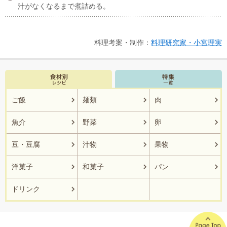
汁がなくなるまで煮詰める。
料理考案・制作：
料理研究家・小宮理実
ご飯
麺類
肉
魚介
野菜
卵
豆・豆腐
汁物
果物
洋菓子
和菓子
パン
ドリンク