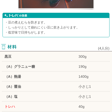
・豆の煮えむらを防ぎます。
・しっかりとして崩れにくい豆に炊き上がります。
・低甘味で日持ちがします。
(
4人分
)
黒豆
300g
（A）グラニュー糖
190g
（A）熱湯
1400g
（A）醤油
小さじ1
（A）塩
小さじ1
トレハ
40g