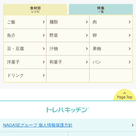
ご飯
麺類
肉
魚介
野菜
卵
豆・豆腐
汁物
果物
洋菓子
和菓子
パン
ドリンク
NAGASEグループ 個人情報保護方針