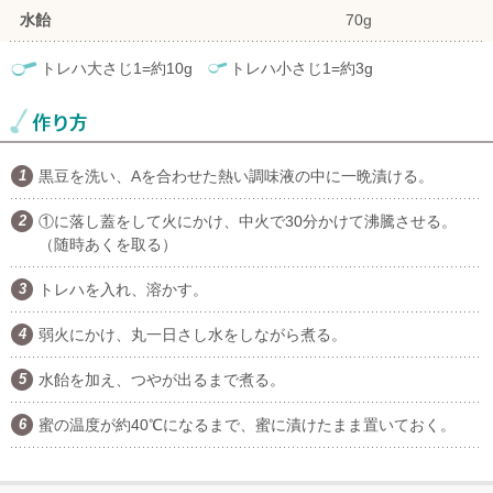
水飴
70g
トレハ大さじ1=約10g
トレハ小さじ1=約3g
黒豆を洗い、Aを合わせた熱い調味液の中に一晩漬ける。
①に落し蓋をして火にかけ、中火で30分かけて沸騰させる。
（随時あくを取る）
トレハを入れ、溶かす。
弱火にかけ、丸一日さし水をしながら煮る。
水飴を加え、つやが出るまで煮る。
蜜の温度が約40℃になるまで、蜜に漬けたまま置いておく。