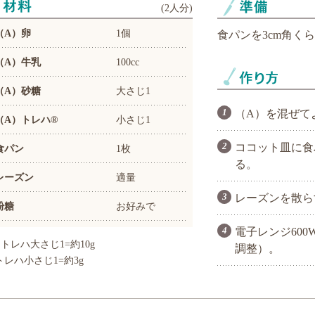
(
2人分
)
（A）卵
1個
食パンを3cm角く
（A）牛乳
100cc
（A）砂糖
大さじ1
（A）を混ぜて
（A）トレハ®
小さじ1
ココット皿に食
食パン
1枚
る。
レーズン
適量
レーズンを散ら
粉糖
お好みで
電子レンジ600
トレハ大さじ1=約10g
調整）。
トレハ小さじ1=約3g