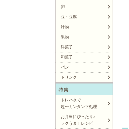
卵
豆・豆腐
汁物
果物
洋菓子
和菓子
パン
ドリンク
トレハ水で
超〜カンタン下処理
お弁当にぴったり♪
ラクうま！レシピ