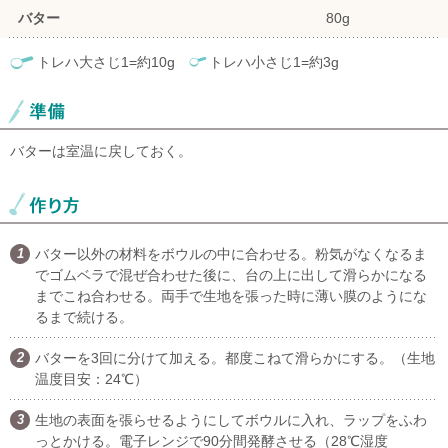
バター
80g
トレハ大さじ1=約10g
トレハ小さじ1=約3g
バターは室温に戻しておく。
バター以外の材料をボウルの中に合わせる。粉気がなくなるま
でゴムベラで混ぜ合わせた後に、台の上に出して滑らかになる
までこね合わせる。両手で生地を張った時に薄い膜のようにな
るまで続ける。
バターを3回に分けて加える。都度こねて滑らかにする。（生地
温度目安：24℃）
生地の表面を張らせるようにしてボウルに入れ、ラップをふわ
っとかける。電子レンジで90分間発酵させる（28℃湿度