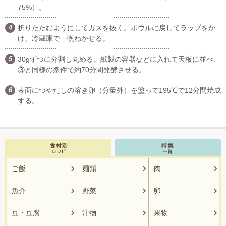
75%）。
折りたたむようにしてガスを抜く。ボウルに戻してラップをか
け、冷蔵庫で一晩ねかせる。
30gずつに分割し丸める。紙製の容器などに入れて天板に並べ、
③と同様の条件で約70分間発酵させる。
表面につやだしの溶き卵（分量外）を塗って195℃で12分間焼成
する。
ご飯
麺類
肉
魚介
野菜
卵
豆・豆腐
汁物
果物