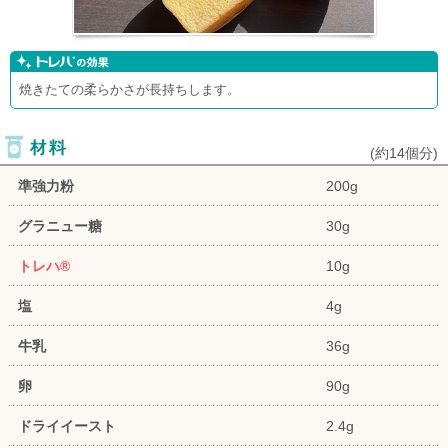
焼きたての柔らかさが長持ちします。
(
約14個分
)
準強力粉
200g
グラニュー糖
30g
トレハ®
10g
塩
4g
牛乳
36g
卵
90g
ドライイースト
2.4g