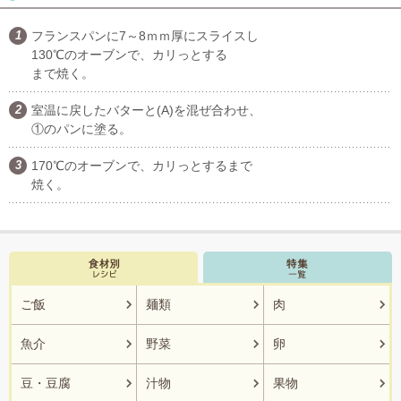
フランスパンに7～8ｍｍ厚にスライスし
130℃のオーブンで、カリっとする
まで焼く。
室温に戻したバターと(A)を混ぜ合わせ、
①のパンに塗る。
170℃のオーブンで、カリっとするまで
焼く。
ご飯
麺類
肉
魚介
野菜
卵
豆・豆腐
汁物
果物