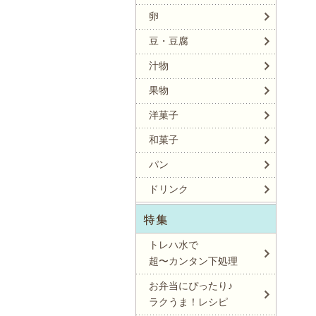
卵
豆・豆腐
汁物
果物
洋菓子
和菓子
パン
ドリンク
トレハ水で
超〜カンタン下処理
お弁当にぴったり♪
ラクうま！レシピ