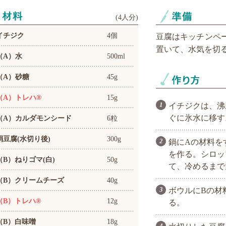
(
4人分
)
イチジク
4個
豆腐はキッチンペー
置いて、水気を切
（A）水
500ml
（A）砂糖
45g
（A）トレハ®
15g
イチジクは、沸
ぐに氷水に移す
（A）カルダモンシード
6粒
絹豆腐(水切り後)
300g
鍋にAの材料を
を作る。シロッ
（B）ねりゴマ(白)
50g
て、冷めるまで
（B）クリームチーズ
40g
ボウルにBの材
（B）トレハ®
12g
る。
（B）白味噌
18g