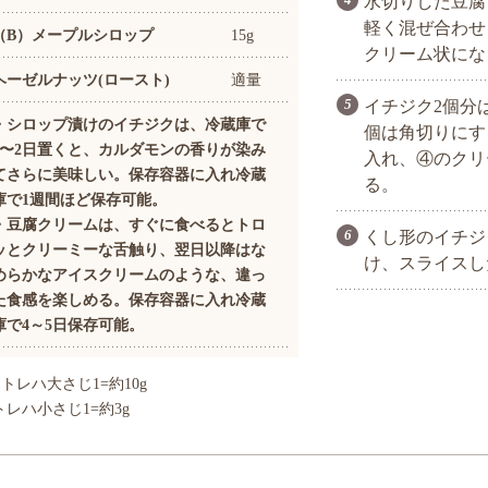
水切りした豆腐
軽く混ぜ合わせ
（B）メープルシロップ
15g
クリーム状にな
ヘーゼルナッツ(ロースト)
適量
イチジク2個分
・シロップ漬けのイチジクは、冷蔵庫で
個は角切りにす
1〜2日置くと、カルダモンの香りが染み
入れ、④のクリ
てさらに美味しい。保存容器に入れ冷蔵
る。
庫で1週間ほど保存可能。
・豆腐クリームは、すぐに食べるとトロ
くし形のイチジ
ッとクリーミーな舌触り、翌日以降はな
け、スライスし
めらかなアイスクリームのような、違っ
た食感を楽しめる。保存容器に入れ冷蔵
庫で4～5日保存可能。
トレハ大さじ1=約10g
トレハ小さじ1=約3g