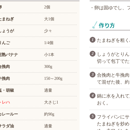
卵
2個
・卵は固ゆでし、
たまねぎ
大1個
しょうが
少々
たまねぎを粗く
りんご
1/4個
しょうがとりん
完熟バナナ
小1本
切って包丁でた
合挽肉
300g
合挽肉と牛挽肉
牛挽肉
150～200g
て混ぜた後、約
塩・胡椒
適量
鍋に水を入れて
トレハ
大さじ1
おく。
カレールー
約90g
フライパンにサ
たまねぎを炒め
サラダ油
適量