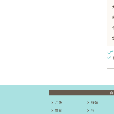
ご飯
麺類
野菜
卵