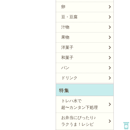
卵
豆・豆腐
汁物
果物
洋菓子
和菓子
パン
ドリンク
トレハ水で
超〜カンタン下処理
お弁当にぴったり♪
ラクうま！レシピ