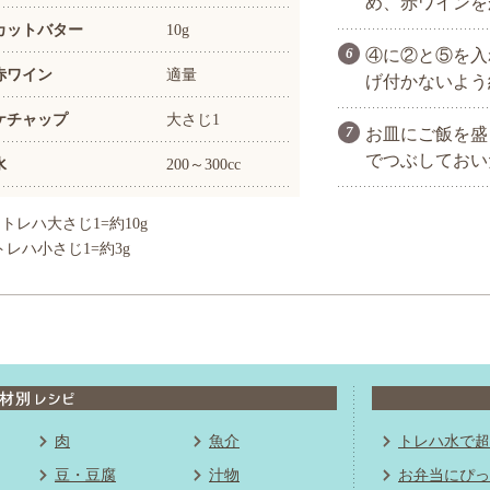
め、赤ワインを
カットバター
10g
④に②と⑤を入
赤ワイン
適量
げ付かないよう
ケチャップ
大さじ1
お皿にご飯を盛
でつぶしておい
水
200～300cc
トレハ大さじ1=約10g
トレハ小さじ1=約3g
肉
魚介
トレハ水で超
豆・豆腐
汁物
お弁当にぴっ