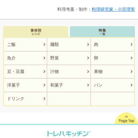
料理考案・制作：
料理研究家・小宮理実
ご飯
麺類
肉
魚介
野菜
卵
豆・豆腐
汁物
果物
洋菓子
和菓子
パン
ドリンク