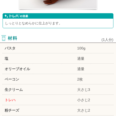
しっとりとなめらかに仕上がります。
(
1人分
)
パスタ
100g
塩
適量
オリーブオイル
適量
ベーコン
2枚
生クリーム
大さじ3
トレハ
小さじ2
粉チーズ
大さじ2