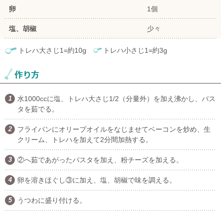
卵
1個
塩、胡椒
少々
トレハ大さじ1=約10g
トレハ小さじ1=約3g
水1000ccに塩、トレハ大さじ1/2（分量外）を加え沸かし、パス
タを茹でる。
フライパンにオリーブオイルをなじませてベーコンを炒め、生
クリーム、トレハを加えて2分間加熱する。
②へ茹であがったパスタを加え、粉チーズを加える。
卵を溶きほぐし③に加え、塩、胡椒で味を調える。
うつわに盛り付ける。