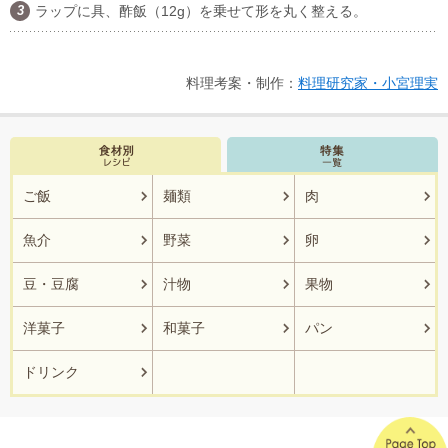
ラップに具、酢飯（12g）を乗せて形を丸く整える。
料理考案・制作：
料理研究家・小宮理実
ご飯
麺類
肉
魚介
野菜
卵
豆・豆腐
汁物
果物
洋菓子
和菓子
パン
ドリンク