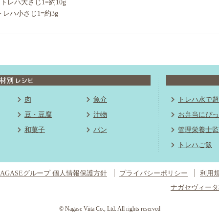
トレハ大さじ1=約10g
トレハ小さじ1=約3g
肉
魚介
トレハ水で超
豆・豆腐
汁物
お弁当にぴっ
和菓子
パン
管理栄養士監
トレハご飯
NAGASEグループ 個人情報保護方針
プライバシーポリシー
利用
ナガセヴィータ
© Nagase Viita Co., Ltd. All rights reserved