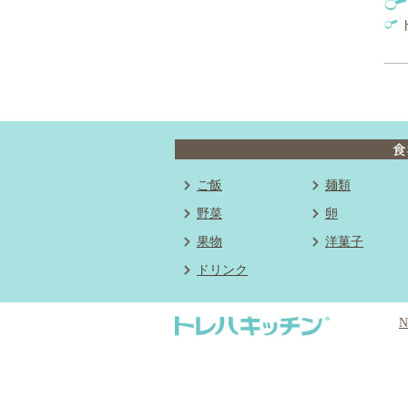
ご飯
麺類
野菜
卵
果物
洋菓子
ドリンク