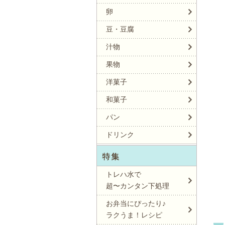
卵
豆・豆腐
汁物
果物
洋菓子
和菓子
パン
ドリンク
トレハ水で
超〜カンタン下処理
お弁当にぴったり♪
ラクうま！レシピ