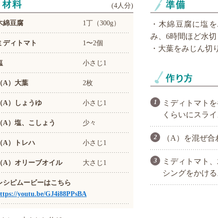
(
4人分
)
木綿豆腐
1丁（300g）
・木綿豆腐に塩を
み、6時間ほど水切
ミディトマト
1〜2個
・大葉をみじん切
塩
小さじ1
（A）大葉
2枚
（A）しょうゆ
小さじ1
ミディトマトを
くらいにスライ
（A）塩、こしょう
少々
（A）を混ぜ合
（A）トレハ
小さじ1
ミディトマト、
（A）オリーブオイル
大さじ1
シングをかける
レシピムービーはこちら
ttps://youtu.be/GJ4i88PPsBA