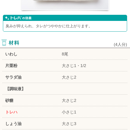
臭みが抑えられ、タレがつややかに仕上がります。
(
4人分
)
いわし
8尾
片栗粉
大さじ1・1/2
サラダ油
大さじ2
【調味液】
砂糖
大さじ2
トレハ
小さじ1
しょう油
大さじ3