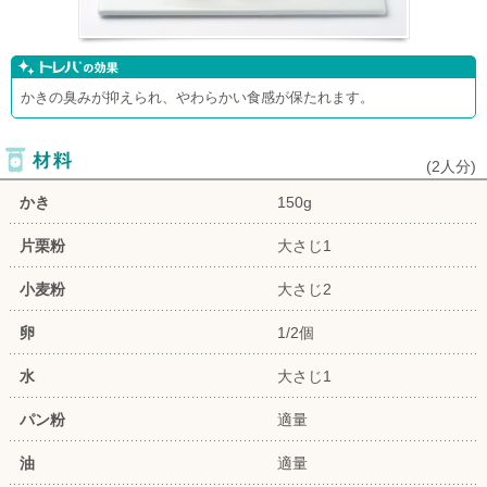
かきの臭みが抑えられ、やわらかい食感が保たれます。
(
2人分
)
かき
150g
片栗粉
大さじ1
小麦粉
大さじ2
卵
1/2個
水
大さじ1
パン粉
適量
油
適量