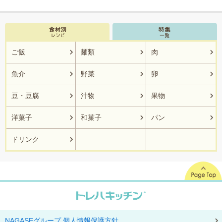
ご飯
麺類
肉
魚介
野菜
卵
豆・豆腐
汁物
果物
洋菓子
和菓子
パン
ドリンク
NAGASEグループ 個人情報保護方針