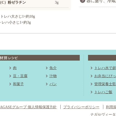
器に盛り、冷蔵
（C）粉ゼラチン
3g
トレハ大さじ1=約10g
トレハ小さじ1=約3g
肉
魚介
トレハ水で超
豆・豆腐
汁物
お弁当にぴっ
和菓子
パン
管理栄養士監
トレハご飯
NAGASEグループ 個人情報保護方針
プライバシーポリシー
利用
ナガセヴィータ