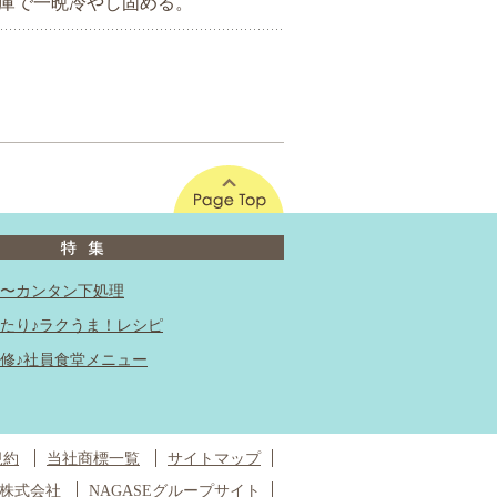
庫で一晩冷やし固める。
このページの先頭へ
〜カンタン下処理
たり♪ラクうま！レシピ
修♪社員食堂メニュー
規約
当社商標一覧
サイトマップ
株式会社
NAGASEグループサイト