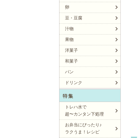
卵
豆・豆腐
汁物
果物
洋菓子
和菓子
パン
ドリンク
トレハ水で
超〜カンタン下処理
お弁当にぴったり♪
ラクうま！レシピ