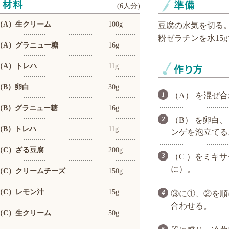
(
6人分
)
（A）生クリーム
100g
豆腐の水気を切る
粉ゼラチンを水15
（A）グラニュー糖
16g
（A）トレハ
11g
（B）卵白
30g
（A） を混ぜ
（B）グラニュー糖
16g
（B） を卵白
（B）トレハ
11g
ンゲを泡立てる
（C）ざる豆腐
200g
（C ）をミキ
に）。
（C）クリームチーズ
150g
（C）レモン汁
15g
③に①、②を順
合わせる。
（C）生クリーム
50g