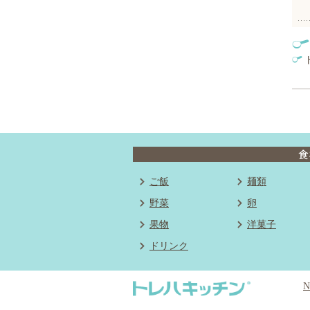
ご飯
麺類
野菜
卵
果物
洋菓子
ドリンク