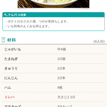
・ポテトのホクホク感、つやが長持ちします。
・いも特有のえぐみを抑えます。
(
4人分
)
じゃがいも
中4個
たまねぎ
1/2個
きゅうり
1/2本
にんじん
1/2本
ハム
4枚
トレハ
大さじ1 1/2
マヨネーズ
3/4カップ