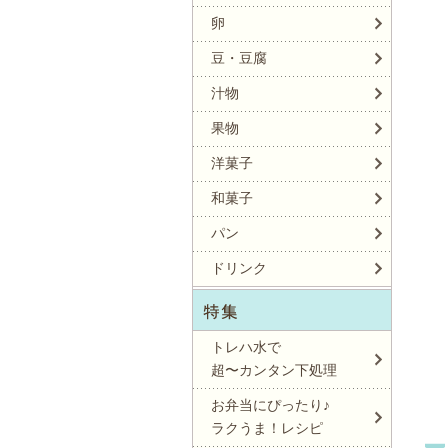
卵
豆・豆腐
汁物
果物
洋菓子
和菓子
パン
ドリンク
トレハ水で
超〜カンタン下処理
お弁当にぴったり♪
ラクうま！レシピ