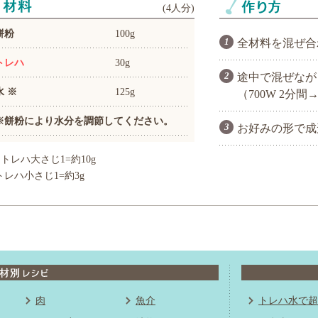
(
4人分
)
餅粉
100g
全材料を混ぜ合
トレハ
30g
途中で混ぜなが
水 ※
125g
（700W 2分間→
※餅粉により水分を調節してください。
お好みの形で成
トレハ大さじ1=約10g
トレハ小さじ1=約3g
肉
魚介
トレハ水で超