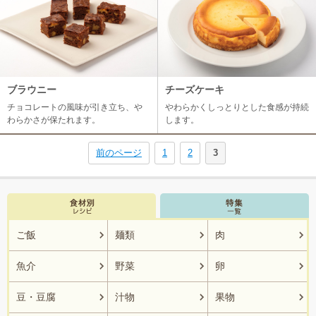
ブラウニー
チーズケーキ
チョコレートの風味が引き立ち、や
やわらかくしっとりとした食感が持続
わらかさが保たれます。
します。
前のページ
1
2
3
ご飯
麺類
肉
魚介
野菜
卵
豆・豆腐
汁物
果物