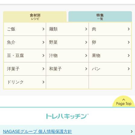
ご飯
麺類
肉
魚介
野菜
卵
豆・豆腐
汁物
果物
洋菓子
和菓子
パン
ドリンク
NAGASEグループ 個人情報保護方針