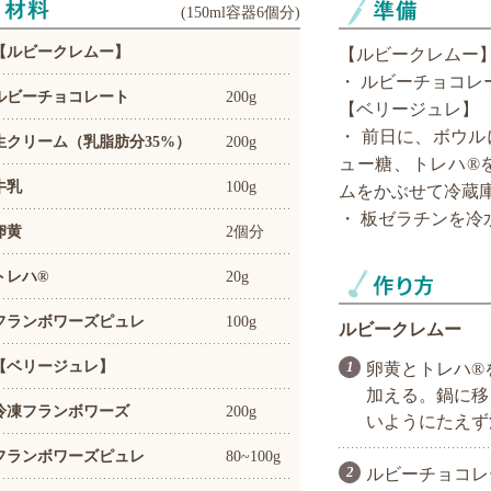
(
150ml容器6個分
)
【ルビークレムー】
【ルビークレムー
・ ルビーチョコレ
ルビーチョコレート
200g
【ベリージュレ】
・ 前日に、ボウ
生クリーム（乳脂肪分35%）
200g
ュー糖、トレハ®
牛乳
100g
ムをかぶせて冷蔵
・ 板ゼラチンを冷
卵黄
2個分
トレハ®
20g
フランボワーズピュレ
100g
ルビークレムー
【ベリージュレ】
卵黄とトレハ®
加える。鍋に移
冷凍フランボワーズ
200g
いようにたえず
フランボワーズピュレ
80~100g
ルビーチョコレ