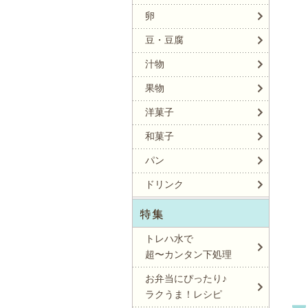
卵
豆・豆腐
汁物
果物
洋菓子
和菓子
パン
ドリンク
トレハ水で
超〜カンタン下処理
お弁当にぴったり♪
ラクうま！レシピ