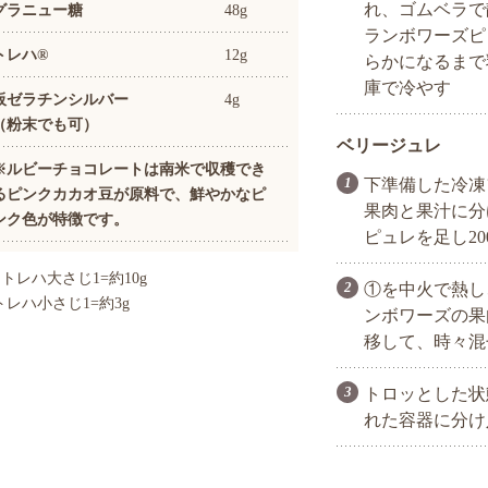
れ、ゴムベラで
グラニュー糖
48g
ランボワーズピ
トレハ®
12g
らかになるまで
庫で冷やす
板ゼラチンシルバー
4g
（粉末でも可）
ベリージュレ
※ルビーチョコレートは南米で収穫でき
下準備した冷凍
るピンクカカオ豆が原料で、鮮やかなピ
果肉と果汁に分
ンク色が特徴です。
ピュレを足し20
トレハ大さじ1=約10g
①を中火で熱し
トレハ小さじ1=約3g
ンボワーズの果
移して、時々混
トロッとした状
れた容器に分け