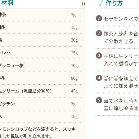
(
)
抹茶
3g
ゼラチンを水で
練乳
15g
抹茶と練乳を合
湯
30g
て分散させる。
トレハ
15g
手鍋に生クリー
入れて煮溶かす
グラニュー糖
10g
牛乳
90g
③に②を加えて
ように加え混ぜ
生クリーム（乳脂肪分36％）
45g
当て氷をし時々
ゼラチン
3g
器に流し冷蔵庫
水
18g
レモンシロップなどを添えると、スッキ
リした風味が引き立ちます。