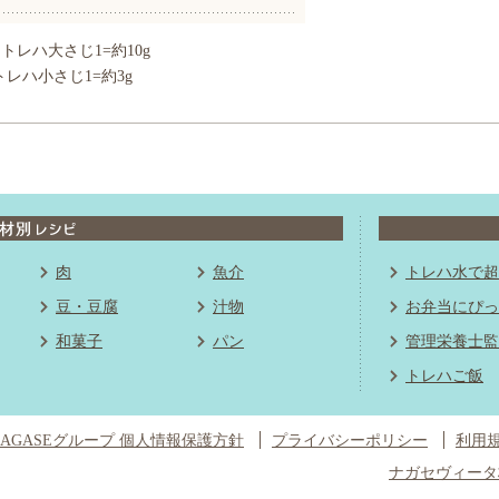
トレハ大さじ1=約10g
トレハ小さじ1=約3g
肉
魚介
トレハ水で超
豆・豆腐
汁物
お弁当にぴっ
和菓子
パン
管理栄養士監
トレハご飯
NAGASEグループ 個人情報保護方針
プライバシーポリシー
利用
ナガセヴィータ