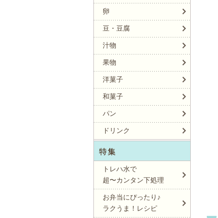
卵
豆・豆腐
汁物
果物
洋菓子
和菓子
パン
ドリンク
トレハ水で
超〜カンタン下処理
お弁当にぴったり♪
ラクうま！レシピ