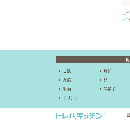
ご飯
麺類
野菜
卵
果物
洋菓子
ドリンク