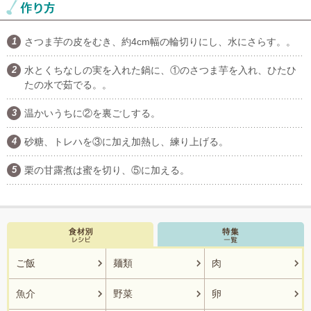
さつま芋の皮をむき、約4cm幅の輪切りにし、水にさらす。。
水とくちなしの実を入れた鍋に、①のさつま芋を入れ、ひたひ
たの水で茹でる。。
温かいうちに②を裏ごしする。
砂糖、トレハを③に加え加熱し、練り上げる。
栗の甘露煮は蜜を切り、⑤に加える。
ご飯
麺類
肉
魚介
野菜
卵