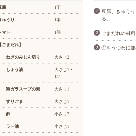
豆腐
1丁
豆腐、きゅうり
る。
きゅうり
1本
トマト
1個
ごまだれの材料
【ごまだれ】
①をうつわに並
ねぎのみじん切り
大さじ2
しょう油
大さじ1・
1/2
鶏ガラスープの素
大さじ1
すりごま
大さじ1
酢
小さじ2
ラー油
小さじ1