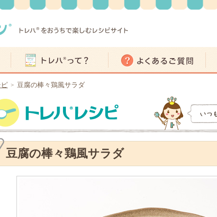
シピ
豆腐の棒々鶏風サラダ
>
豆腐の棒々鶏風サラダ