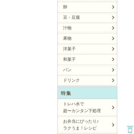
卵
豆・豆腐
汁物
果物
洋菓子
和菓子
パン
ドリンク
トレハ水で
超〜カンタン下処理
お弁当にぴったり♪
ラクうま！レシピ