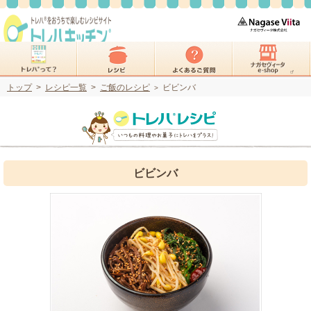
トップ
>
レシピ一覧
>
ご飯のレシピ
ビビンバ
>
ビビンバ