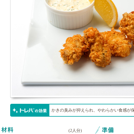
かきの臭みが抑えられ、やわらかい食感が
(
2人分
)