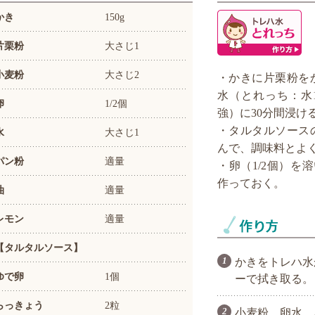
かき
150g
片栗粉
大さじ1
小麦粉
大さじ2
・かきに片栗粉を
水（とれっち：水1
卵
1/2個
強）に30分間浸け
・タルタルソース
水
大さじ1
んで、調味料とよ
パン粉
適量
・卵（1/2個）を
作っておく。
油
適量
レモン
適量
【タルタルソース】
かきをトレハ水
ゆで卵
1個
ーで拭き取る。
らっきょう
2粒
小麦粉、卵水、パ