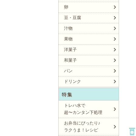
卵
豆・豆腐
汁物
果物
洋菓子
和菓子
パン
ドリンク
トレハ水で
超〜カンタン下処理
お弁当にぴったり♪
ラクうま！レシピ