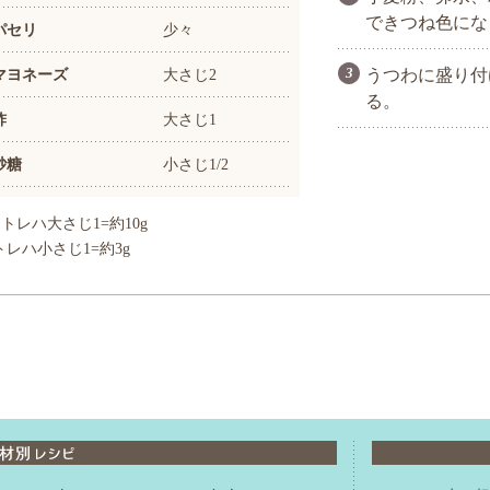
できつね色にな
パセリ
少々
マヨネーズ
大さじ2
うつわに盛り付
る。
酢
大さじ1
砂糖
小さじ1/2
トレハ大さじ1=約10g
トレハ小さじ1=約3g