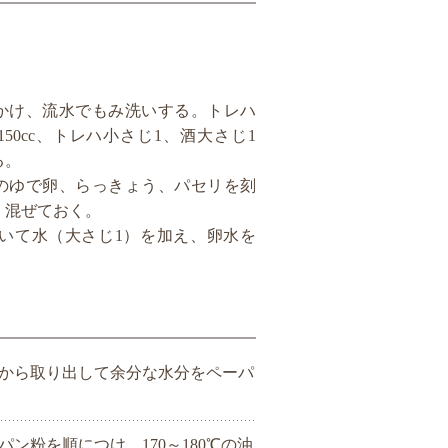
かけ、流水でもみ洗いする。トレハ
50cc、トレハ小さじ1、酒大さじ1
る。
のゆで卵、らっきょう、パセリを刻
く混ぜておく。
溶いて水（大さじ1）を加え、卵水を
から取り出して余分な水分をペーパ
ン粉を順につけ、170～180℃の油